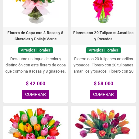
Florero de Copa con 8 Rosas y 8
Florero con 20 Tulipanes Amarillos
Girasoles y Follaje Verde
y Rosados
Arreglos Florales
Arreglos Florales
Descubre un toque de color y
Florero con 20 tulipanes amarillos
distinción con este florero de copa
yrosados, Florero con 20 tulipanes
que combina 8 rosas y 8 girasoles,
amarillos yrosados, Florero con 20
realzados con follaje verde para un
tulipanes amarillos yrosados,
$ 42.000
$ 58.000
acabado fresco y armonioso.
Florero con 20 tulipanes amarillos
yrosados, Floreros de Flores,
COMPRAR
COMPRAR
Tulipanes, Floristería, Florero con
20 tulipanes amarillos yrosados.