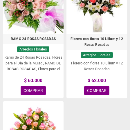
tulipanes de mezcla de colores!
Estos floreros de flores son la
perfecta decoración para un día
festivo, una celebración especial o
un día simple para recordar.
¡Intercambia un regalo hermoso y
RAMO 24 ROSAS ROSADAS
Florero con flores 10 Lilium y 12
memorable con este florero con 20
Rosas Rosadas
tulipanes mix colores!
Arreglos Florales
Arreglos Florales
Ramo de 24 Rosas Rosadas, Flores
para el Día de la Mujer, , RAMO DE
Florero con flores 10 Lilium y 12
ROSAS ROSADAS, Flores para el
Rosas Rosadas
Día de la Mujer, , , .
$ 60.000
$ 62.000
COMPRAR
COMPRAR