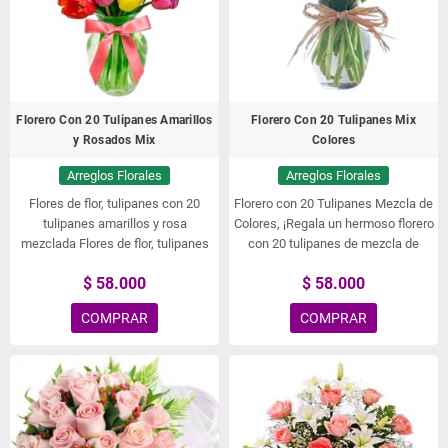
Florero Con 20 Tulipanes Amarillos
Florero Con 20 Tulipanes Mix
y Rosados Mix
Colores
Arreglos Florales
Arreglos Florales
Flores de flor, tulipanes con 20
Florero con 20 Tulipanes Mezcla de
tulipanes amarillos y rosa
Colores,
¡Regala un hermoso florero
mezclada Flores de flor, tulipanes
con 20 tulipanes de mezcla de
con 20 tulipanes amarillos y rosa
colores! ¡Una única combinación de
$ 58.000
$ 58.000
mezclada Flores de flor, tulipanes
tulipanes de distintos colores
con 20 tulipanes amarillos y rosa
llenará tu florero de flores
COMPRAR
COMPRAR
mezcladaFlorero con 20 tulipanes
hermosas y exóticas! Es un
amarillos y rosados mezclados.
increíble regalo inspirador y
romántico para alguien especial.
¡Regala flores hoy para dar alegría y
felicidad!,
Floreros de Flores,
Tulipanes,
¡Decora tu hogar con
este hermoso florero lleno de 20