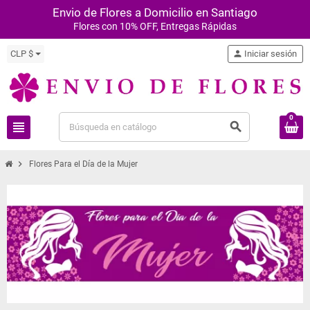
Envio de Flores a Domicilio en Santiago
Flores con 10% OFF, Entregas Rápidas
CLP $
person
Iniciar sesión
0
view_headline
search
chevron_right
Flores Para el Día de la Mujer