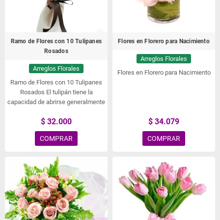
Ramo de Flores con 10 Tulipanes
Flores en Florero para Nacimiento
Rosados
Arreglos Florales
Arreglos Florales
Flores en Florero para Nacimiento
Ramo de Flores con 10 Tulipanes
Rosados El tulipán tiene la
capacidad de abrirse generalmente
durante el día y cerrarse en la
$ 32.000
$ 34.079
noche, todo esto debido al cambio
en la temperatura (con variaciones
COMPRAR
COMPRAR
en temporadas y épocas). Imagen
de Referencia, no constituye la
realidad. La Florería se reserva el
Derecho de Cambio de Color Según
Disponibilidad de Stock.