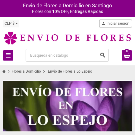
Envio de Flores a Domicilio en Santiago
Flores con 10% OFF, Entregas Rápidas
CLP $
person
Iniciar sesión
0
view_headline
search
chevron_right
chevron_right
Flores a Domicilio
Envío de Flores a Lo Espejo