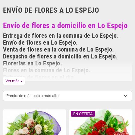
ENVÍO DE FLORES A LO ESPEJO
Envío de flores a domicilio en Lo Espejo
Entrega de flores en la comuna de Lo Espejo.
Envío de flores en Lo Espejo.
Venta de flores en la comuna de Lo Espejo.
Despacho de flores a domicilio en Lo Espejo.
Florerías en Lo Espejo.
Flores en la comuna de Lo Espejo.
Entregas de flores en el día.
Ver más
expand_more
Los mejores arreglos de flores para regalar están en
enviodeflores.cl
La
florería virtual de Chile, con más de 10 años en el mercado
enviodeflores.cl
Precio: de más bajo a más alto
ha entregado miles de arreglos florales a domicilio dejando Felices a
nuestros clientes. En
enviodeflores.cl
ofrecemos la máxima calidad en
flores y rosas. Flores y rosas frescas importadas, arreglos de florales
¡EN OFERTA!
realizados por los mejores floristas de Chile, Hermosos arreglos de flores
para toda ocasión, flores para aniversarios, condolencias, amor,
cumpleaños, conquistas, nacimientos y mucho más.