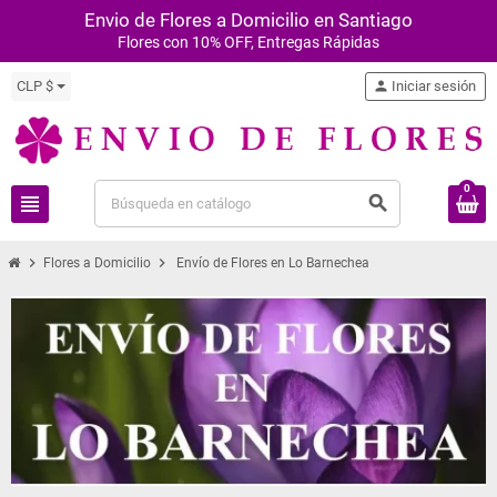
Envio de Flores a Domicilio en Santiago
Flores con 10% OFF, Entregas Rápidas
CLP $
person
Iniciar sesión
0
view_headline
search
chevron_right
chevron_right
Flores a Domicilio
Envío de Flores en Lo Barnechea