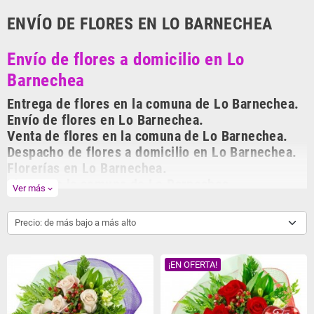
ENVÍO DE FLORES EN LO BARNECHEA
Envío de flores a domicilio en Lo
Barnechea
Entrega de flores en la comuna de Lo Barnechea.
Envío de flores en Lo Barnechea.
Venta de flores en la comuna de Lo Barnechea.
Despacho de flores a domicilio en Lo Barnechea.
Florerías en Lo Barnechea.
Flores en la comuna de Lo Barnechea.
Ver más
expand_more
Entregas de flores en el día.
Los mejores arreglos de flores para regalar están en
enviodeflores.cl
La
Precio: de más bajo a más alto
florería virtual de Chile, con más de 10 años en el mercado
enviodeflores.cl
ha entregado miles de arreglos florales a domicilio dejando Felices a
nuestros clientes. En
enviodeflores.cl
ofrecemos la máxima calidad en
¡EN OFERTA!
flores y rosas. Flores y rosas frescas importadas, arreglos de florales
realizados por los mejores floristas de Chile, Hermosos arreglos de flores
para toda ocasión, flores para aniversarios, condolencias, amor,