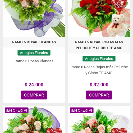
cumpleaños, conquistas, nacimientos y mucho más.
Envío de Flores a domicilio en Lo Barnechea,
Envío de Flores en Lo Barnechea, Enviar Flores a
Lo Barnechea
RAMO 6 ROSAS BLANCAS
RAMO 6 ROSAS ROJAS MAS
PELUCHE Y GLOBO TE AMO
Arreglos Florales
Arreglos Florales
Ramo 6 Rosas Blancas
Ramo 6 Rosas Rojas más Peluche
y Globo TE AMO
$ 24.000
$ 32.000
COMPRAR
COMPRAR
¡EN OFERTA!
¡EN OFERTA!