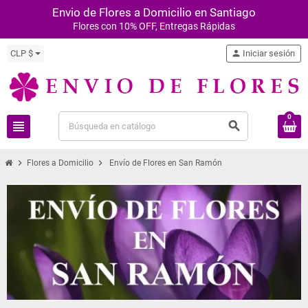
Envio de Flores a Domicilio en Santiago
Flores con 10% OFF, Entregas Rápidas
CLP $
person
Iniciar sesión
0
view_headline
search
chevron_right
chevron_right
Flores a Domicilio
Envío de Flores en San Ramón