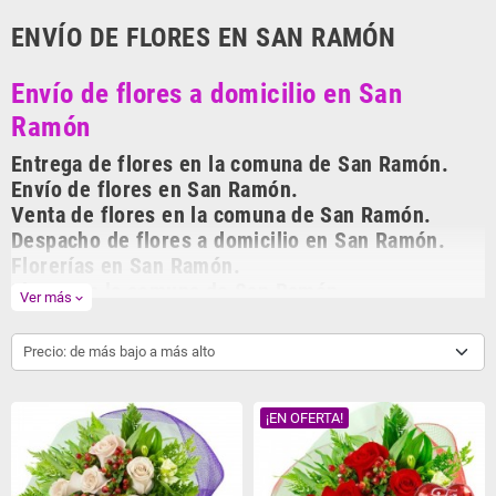
ENVÍO DE FLORES EN SAN RAMÓN
Envío de flores a domicilio en San
Ramón
Entrega de flores en la comuna de San Ramón.
Envío de flores en San Ramón.
Venta de flores en la comuna de San Ramón.
Despacho de flores a domicilio en San Ramón.
Florerías en San Ramón.
Flores en la comuna de San Ramón.
Ver más
expand_more
Entregas de flores en el día.
Los mejores arreglos de flores para regalar están en
enviodeflores.cl
La
Precio: de más bajo a más alto
florería virtual de Chile, con más de 10 años en el mercado
enviodeflores.cl
ha entregado miles de arreglos florales a domicilio dejando Felices a
nuestros clientes. En
enviodeflores.cl
ofrecemos la máxima calidad en
¡EN OFERTA!
flores y rosas. Flores y rosas frescas importadas, arreglos de florales
realizados por los mejores floristas de Chile, Hermosos arreglos de flores
para toda ocasión, flores para aniversarios, condolencias, amor,