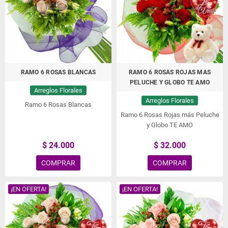
cumpleaños, conquistas, nacimientos y mucho más.
Envío de Flores a domicilio en San Ramón, Envío
de Flores en San Ramón, Enviar Flores a San
Ramón
RAMO 6 ROSAS BLANCAS
RAMO 6 ROSAS ROJAS MAS
PELUCHE Y GLOBO TE AMO
Arreglos Florales
Arreglos Florales
Ramo 6 Rosas Blancas
Ramo 6 Rosas Rojas más Peluche
y Globo TE AMO
$ 24.000
$ 32.000
COMPRAR
COMPRAR
¡EN OFERTA!
¡EN OFERTA!