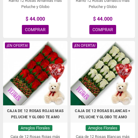
Ramo 12 Rosas Amarillas más
Ramo 12 Rosas Damasco más
Peluche y Globo
Peluche y Globo
$ 44.000
$ 44.000
COMPRAR
COMPRAR
¡EN OFERTA!
¡EN OFERTA!
CAJA DE 12 ROSAS ROJAS MAS
CAJA DE 12 ROSAS BLANCAS +
PELUCHE Y GLOBO TE AMO
PELUCHE Y GLOBO TE AMO
Arreglos Florales
Arreglos Florales
Caja de 12 Rosas Rojas más
Caja de 12 Rosas Blancas más