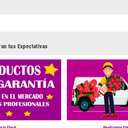
ran tus Expectativas
cia Floral
Realizamos Ent