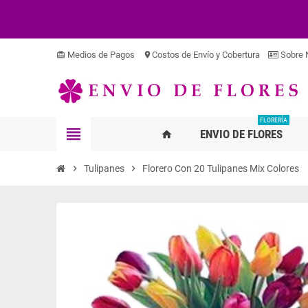
Medios de Pagos
Costos de Envío y Cobertura
Sobre 
card_giftcard
location_on
FLORERÍA
view_headline
ENVIO DE FLORES
home
chevron_right
Tulipanes
chevron_right
Florero Con 20 Tulipanes Mix Colores