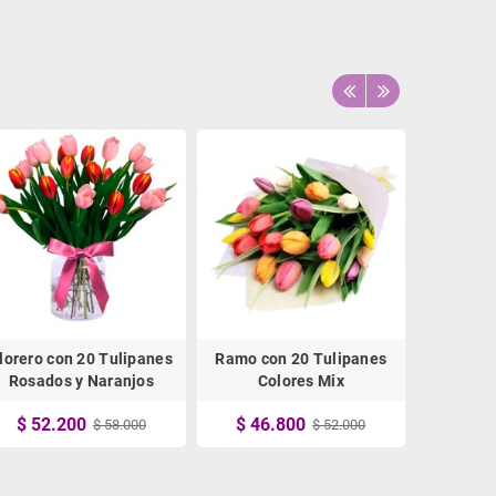
lorero con 20 Tulipanes
Ramo con 20 Tulipanes
Florero 
Rosados y Naranjos
Colores Mix
Col
$ 52.200
$ 46.800
$ 52
$ 58.000
$ 52.000