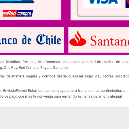
lores favoritas. Por eso, te ofrecemos una amplia variedad de medios de pag
ag, One Pay, Red Compra, Paypal, Santander.
ras de manera segura y cómoda desde cualquier lugar. Así, podrás sorprend
 EnviodeFlores! Estamos aquí para ayudarte a transmitir tus sentimientos a t
dio de pago que más te convenga para enviar flores llenas de amor y alegría!