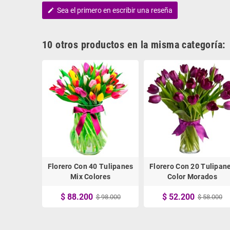
Sea el primero en escribir una reseña
edit
10 otros productos en la misma categoría:
Tulipanes
Florero Con 40 Tulipanes
Florero Con 20 Tulipan
sados Mix
Mix Colores
Color Morados
$ 88.200
$ 52.200
 58.000
$ 98.000
$ 58.000