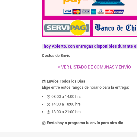
hoy Abierto, con entregas disponibles durante el
Costos de Envío
> VER LISTADO DE COMUNAS Y ENVÍO
Envíos Todos los Días
event_available
Elige entre estos rangos de horario para la entrega:
08:00 a 14:00 hrs
schedule
14:00 a 18:00 hrs
schedule
18:00 a 21:00 hrs
schedule
Envío hoy o programa tu envío para otro día
today