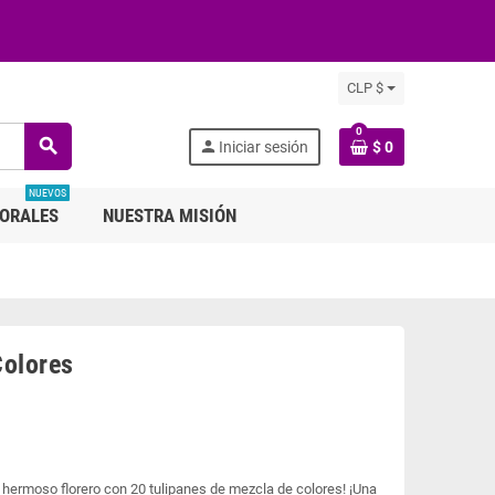
CLP $
0
search
person
Iniciar sesión
$ 0
NUEVOS
LORALES
NUESTRA MISIÓN
Colores
 hermoso florero con 20 tulipanes de mezcla de colores! ¡Una