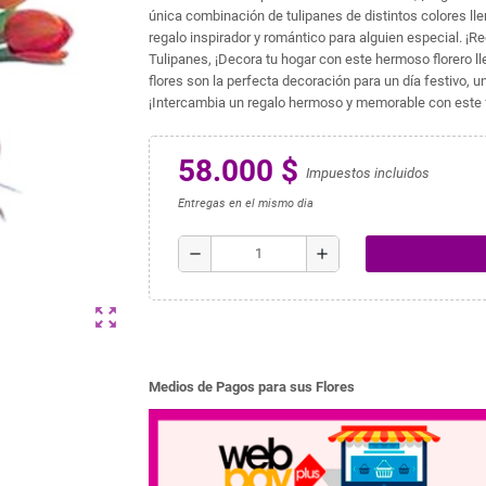
única combinación de tulipanes de distintos colores llen
regalo inspirador y romántico para alguien especial. ¡Reg
Tulipanes, ¡Decora tu hogar con este hermoso florero ll
flores son la perfecta decoración para un día festivo, u
¡Intercambia un regalo hermoso y memorable con este fl
58.000 $
Impuestos incluidos
Entregas en el mismo dia
remove
add
zoom_out_map
Medios de Pagos para sus Flores