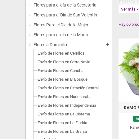
Flores 
Flores para el día de la Secretaria
Entrega
Ver más
expand_mo
Flores para el Día de San Valentín
Los mejores
entregado m
Hay 60 prod
Flores Para el Día de la Mujer
Flores y ro
Flores para el día de la Madre
para aniver
Flores a Domicilio
add
Envío 
Envío de Flores en Cerrillos
Recole
Envío de Flores en Cerro Navia
Envío de Flores en Conchalí
Envío de Flores en El Bosque
Envío de Flores en Estación Central
Envío de Flores en Huechuraba
Envío de Flores en Independencia
RAMO 
Envío de Flores en La Cisterna
A
Envío de Flores en La Florida
Ramo
Envío de Flores en La Granja