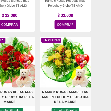
 Rosas Blancas más
Ramo 6 Rosas Rosadas más
che y Globo TE AMO
Peluche y Globo TE AMO
$ 32.000
$ 32.000
COMPRAR
COMPRAR
TA!
¡EN OFERTA!
 ROSAS ROJAS MAS
RAMO 6 ROSAS AMARILLAS
 Y GLOBO DÍA DE LA
MAS PELUCHE Y GLOBO DÍA
MADRE
DE LA MADRE
rreglos Florales
Arreglos Florales