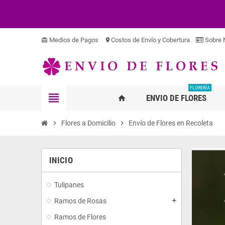
Medios de Pagos
Costos de Envío y Cobertura
Sobre 
card_giftcard
location_on
FLORERÍA
view_headline
ENVIO DE FLORES
home
chevron_right
Flores a Domicilio
chevron_right
Envío de Flores en Recoleta
INICIO
Tulipanes
Ramos de Rosas
add
Ramos de Flores