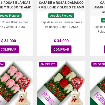
 6 ROSAS BLANCAS
CAJA DE 6 ROSAS DAMASCO
CA
HE Y GLOBO TE AMO
+ PELUCHE Y GLOBO TE AMO
AMARI
G
rreglos Florales
Arreglos Florales
A
 6 Rosas Blancas más
Caja de 6 Rosas Damasco más
he y Globo TE AMO
Peluche y Globo TE AMO
Caja de 
Pelu
$ 34.000
$ 34.000
COMPRAR
COMPRAR
TA!
¡EN OFERTA!
¡EN OFER