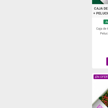
CAJA DE
+ PELUC
A
Caja de
Peluc
¡EN OFER