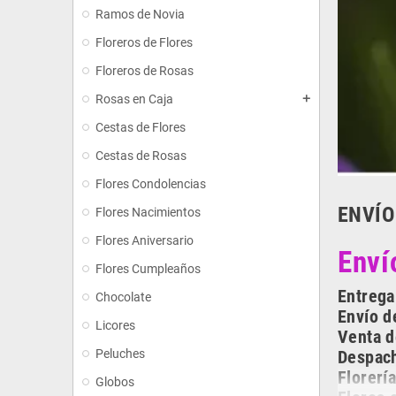
Ramos de Novia
Floreros de Flores
Floreros de Rosas
Rosas en Caja
add
Cestas de Flores
Cestas de Rosas
Flores Condolencias
ENVÍO
Flores Nacimientos
Flores Aniversario
Enví
Flores Cumpleaños
Entrega
Chocolate
Envío d
Licores
Venta d
Peluches
Despach
Florerí
Globos