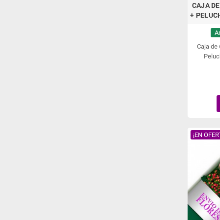
CAJA DE
+ PELUC
A
Caja de
Peluc
¡EN OFER