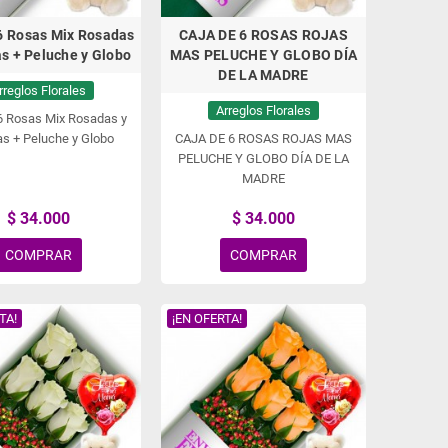
6 Rosas Mix Rosadas
CAJA DE 6 ROSAS ROJAS
as + Peluche y Globo
MAS PELUCHE Y GLOBO DÍA
DE LA MADRE
rreglos Florales
Arreglos Florales
6 Rosas Mix Rosadas y
s + Peluche y Globo
CAJA DE 6 ROSAS ROJAS MAS
PELUCHE Y GLOBO DÍA DE LA
MADRE
$ 34.000
$ 34.000
COMPRAR
COMPRAR
TA!
¡EN OFERTA!