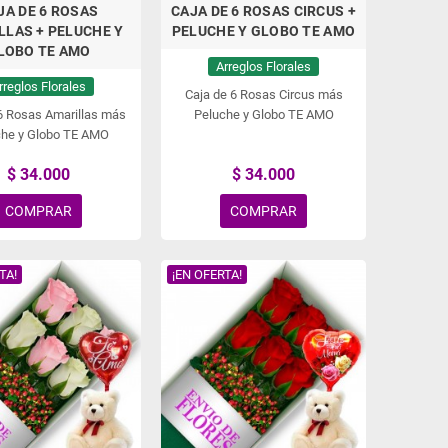
JA DE 6 ROSAS
CAJA DE 6 ROSAS CIRCUS +
LLAS + PELUCHE Y
PELUCHE Y GLOBO TE AMO
LOBO TE AMO
Arreglos Florales
rreglos Florales
Caja de 6 Rosas Circus más
6 Rosas Amarillas más
Peluche y Globo TE AMO
che y Globo TE AMO
$ 34.000
$ 34.000
COMPRAR
COMPRAR
TA!
¡EN OFERTA!