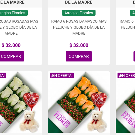
E LA MADRE
DE LA MADRE
rreglos Florales
Arreglos Florales
A
ROSAS ROSADAS MAS
RAMO 6 ROSAS DAMASCO MAS
RAMO 6
 Y GLOBO DÍA DE LA
PELUCHE Y GLOBO DÍA DE LA
PELUCH
MADRE
MADRE
$ 32.000
$ 32.000
COMPRAR
COMPRAR
TA!
¡EN OFERTA!
¡EN OFER