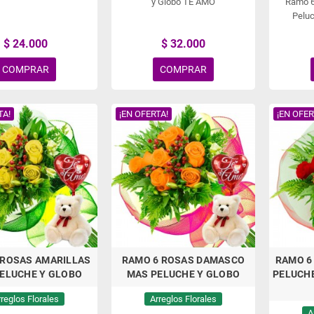
y Globo TE AMO
Ramo 6
Pelu
$ 24.000
$ 32.000
COMPRAR
COMPRAR
TA!
¡EN OFERTA!
¡EN OFER
 ROSAS AMARILLAS
RAMO 6 ROSAS DAMASCO
RAMO 6
ELUCHE Y GLOBO
MAS PELUCHE Y GLOBO
PELUCHE
rreglos Florales
Arreglos Florales
A