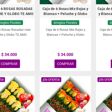
 6 ROSAS ROSADAS
Caja de 6 Rosas Mix Rojas y
Caja de 
HE Y GLOBO TE AMO
Blancas + Peluche y Globo
y Blanc
rreglos Florales
Arreglos Florales
A
 6 Rosas Rosadas más
Caja de 6 Rosas Mix Rojas y
Caja de 
he y Globo TE AMO
Blancas + Peluche y Globo
Blanca
$ 34.000
$ 34.000
COMPRAR
COMPRAR
TA!
¡EN OFERTA!
¡EN OFER