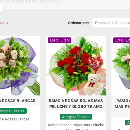
en la comuna de Recoleta.
s de flores en el día.
re
 arreglos de flores para regalar están en
enviodeflores.cl
La florería virtual de
iles de arreglos florales a domicilio dejando Felices a nuestros clientes. En
env
uctos.
Ordenar por:
Precio: de más bajo 
sas frescas importadas, arreglos de florales realizados por los mejores floristas
sarios, condolencias, amor, cumpleaños, conquistas, nacimientos y mucho más
¡EN OFERTA!
¡EN OFER
de Flores a domicilio en Recoleta, Envío de Flor
ta
6 ROSAS BLANCAS
RAMO 6 ROSAS ROJAS MAS
RAMO 
PELUCHE Y GLOBO TE AMO
MAS PE
rreglos Florales
Arreglos Florales
 6 Rosas Blancas
A
Ramo 6 Rosas Rojas más Peluche