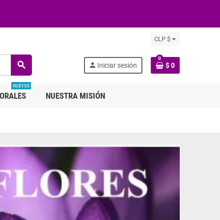
CLP $
0
search
person
Iniciar sesión
$ 0
NUEVOS
LORALES
NUESTRA MISIÓN