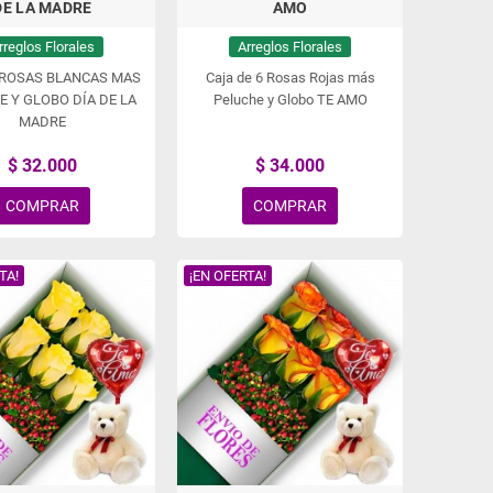
DE LA MADRE
AMO
rreglos Florales
Arreglos Florales
 ROSAS BLANCAS MAS
Caja de 6 Rosas Rojas más
E Y GLOBO DÍA DE LA
Peluche y Globo TE AMO
MADRE
$ 32.000
$ 34.000
COMPRAR
COMPRAR
TA!
¡EN OFERTA!