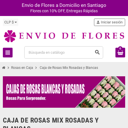
Envio de Flores a Domicilio en Santiago
Flores con 10% OFF, Entregas Rápidas
CLP $
person
Iniciar sesión
0
view_headline
search
chevron_right
chevron_right
Rosas en Caja
Caja de Rosas Mix Rosadas y Blancas
CAJA DE ROSAS MIX ROSADAS Y