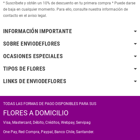
* Suscríbete y obtén un 10% de descuento en tu primera compra * Puede darse
de baja en cualquier momento. Para ello, consulte nuestra información de
contacto en el aviso legal.
INFORMACIÓN IMPORTANTE
SOBRE ENVIODEFLORES
OCASIONES ESPECIALES
TIPOS DE FLORES
LINKS DE ENVIODEFLORES
TODAS LAS FORMAS DE PAGO DISPONIBLES PARA SUS
FLORES A DOMICILIO
Visa, Mastercard, Débito, Créditos, Webpay, Servipag
One Pay, Red Compra, Paypal, Banco Chile, Santander.