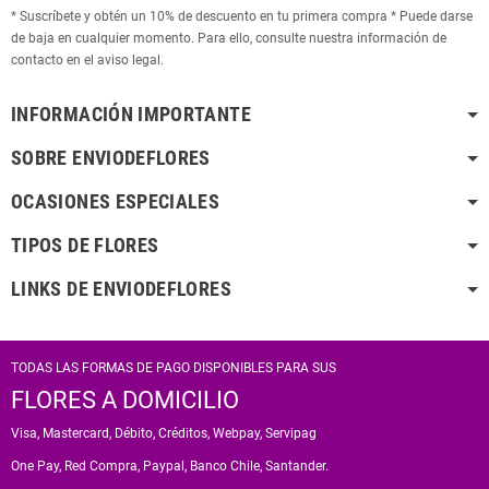
* Suscríbete y obtén un 10% de descuento en tu primera compra * Puede darse
de baja en cualquier momento. Para ello, consulte nuestra información de
contacto en el aviso legal.
INFORMACIÓN IMPORTANTE
SOBRE ENVIODEFLORES
OCASIONES ESPECIALES
TIPOS DE FLORES
LINKS DE ENVIODEFLORES
TODAS LAS FORMAS DE PAGO DISPONIBLES PARA SUS
FLORES A DOMICILIO
Visa, Mastercard, Débito, Créditos, Webpay, Servipag
One Pay, Red Compra, Paypal, Banco Chile, Santander.