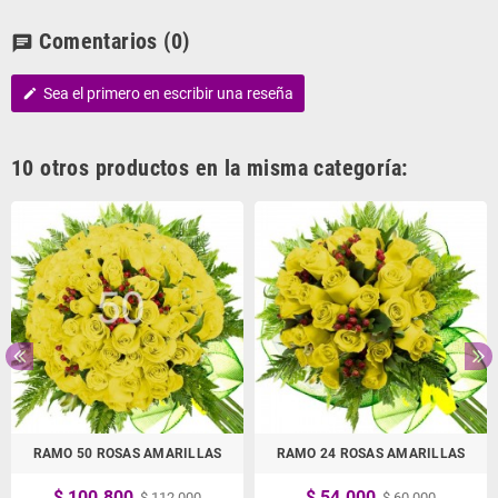
Comentarios
(0)
chat
Sea el primero en escribir una reseña
edit
10 otros productos en la misma categoría:
RAMO 50 ROSAS AMARILLAS
RAMO 24 ROSAS AMARILLAS
$ 100.800
$ 54.000
$ 112.000
$ 60.000