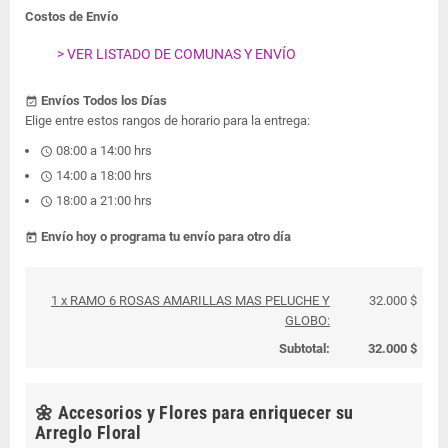
Costos de Envío
> VER LISTADO DE COMUNAS Y ENVÍO
Envíos Todos los Días
event_available
Elige entre estos rangos de horario para la entrega:
08:00 a 14:00 hrs
schedule
14:00 a 18:00 hrs
schedule
18:00 a 21:00 hrs
schedule
Envío hoy o programa tu envío para otro día
today
1 x RAMO 6 ROSAS AMARILLAS MAS PELUCHE Y
32.000 $
GLOBO:
Subtotal:
32.000 $
🌼 Accesorios y Flores para enriquecer su
Arreglo Floral