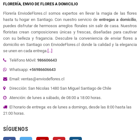
FLORERÍA, ENVIO DE FLORES A DOMICILIO
Florería EnviodeFlores.cl somos expertos en llevar la magia de las flores
hasta tu hogar en Santiago. Con nuestro servicio de
entregas a domicilio
,
puedes disfrutar de hermosos arreglos florales sin salir de casa. Nuestros
floristas crean composiciones únicas y frescas, diseñadas para cautivar
con su belleza y fragancia. Descubre la conveniencia de enviar flores a
domicilio en Santiago con EnviodeFlores.cl donde la calidad y la elegancia
se unen en cada entrega.
[...]
Teléfono Móvil:
986606643
Whatsapp:
+56986606643
Email: ventas@enviodeflores.cl
Dirección: San Nicolas 1480 San Miguel Santiago de Chile
Atención: de lunes a sábado, de 08:00 a 18:00 horas.
El horario de entrega: es de lunes a domingo, desde las 8:00 hasta las
21:00 horas.
SÍGUENOS
Facebook
Twitter
YouTube
Pinterest
Instagram