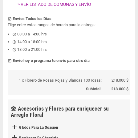
> VER LISTADO DE COMUNAS Y ENVÍO
Envíos Todos los Días
event_available
Elige entre estos rangos de horario para la entrega:
08:00 a 14:00 hrs
schedule
14:00 a 18:00 hrs
schedule
18:00 a 21:00 hrs
schedule
Envío hoy o programa tu envío para otro día
today
1 x Florero de Rosas Rojas y Blancas 100 rosas:
218.000 $
Subtotal:
218.000 $
🌼 Accesorios y Flores para enriquecer su
Arreglo Floral

Globos Para La Ocasión
