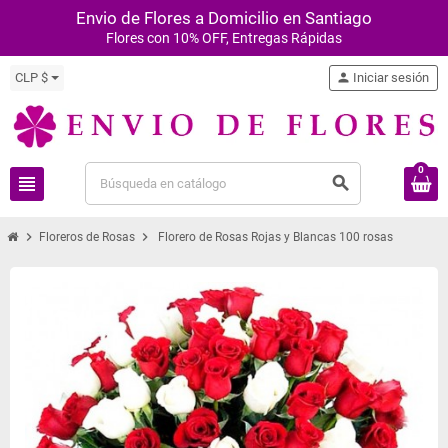
Envio de Flores a Domicilio en Santiago
Flores con 10% OFF, Entregas Rápidas
CLP $
person
Iniciar sesión
0
view_headline
search
chevron_right
chevron_right
Floreros de Rosas
Florero de Rosas Rojas y Blancas 100 rosas