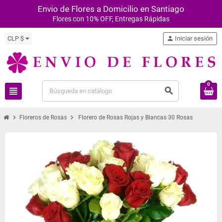
Envio de Flores a Domicilio en Santiago
Flores con 10% OFF, Entregas Rápidas
CLP $
person
Iniciar sesión
0
view_headline
search
chevron_right
chevron_right
Floreros de Rosas
Florero de Rosas Rojas y Blancas 30 Rosas