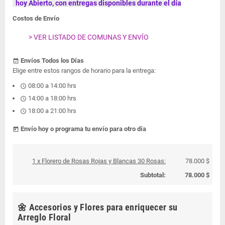
hoy Abierto, con entregas disponibles durante el día
Costos de Envío
> VER LISTADO DE COMUNAS Y ENVÍO
Envíos Todos los Días
event_available
Elige entre estos rangos de horario para la entrega:
08:00 a 14:00 hrs
schedule
14:00 a 18:00 hrs
schedule
18:00 a 21:00 hrs
schedule
Envío hoy o programa tu envío para otro día
today
1 x Florero de Rosas Rojas y Blancas 30 Rosas:
78.000 $
Subtotal:
78.000 $
🌼 Accesorios y Flores para enriquecer su
Arreglo Floral