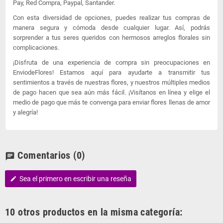
Pay, Red Compra, Paypal, Santander.
Con esta diversidad de opciones, puedes realizar tus compras de
manera segura y cómoda desde cualquier lugar. Así, podrás
sorprender a tus seres queridos con hermosos arreglos florales sin
complicaciones.
¡Disfruta de una experiencia de compra sin preocupaciones en
EnviodeFlores! Estamos aquí para ayudarte a transmitir tus
sentimientos a través de nuestras flores, y nuestros múltiples medios
de pago hacen que sea aún más fácil. ¡Visítanos en línea y elige el
medio de pago que más te convenga para enviar flores llenas de amor
y alegría!
Comentarios
(0)
chat
Sea el primero en escribir una reseña
edit
10 otros productos en la misma categoría: