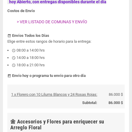
hoy Abierto, con entregas disponibles durante el día
Costos de Envío
> VER LISTADO DE COMUNAS Y ENVÍO
Envíos Todos los Días
event_available
Elige entre estos rangos de horario para la entrega:
08:00 a 14:00 hrs
schedule
14:00 a 18:00 hrs
schedule
18:00 a 21:00 hrs
schedule
Envío hoy o programa tu envío para otro día
today
1 x Florero con 10 Lilums Blancos y 24 Rosas Rojas:
86.000 $
Subtotal:
86.000 $
🌼 Accesorios y Flores para enriquecer su
Arreglo Floral