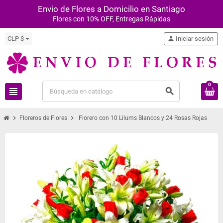
Envio de Flores a Domicilio en Santiago
Flores con 10% OFF, Entregas Rápidas
CLP $
person
Iniciar sesión
0
view_headline
search
chevron_right
chevron_right
Floreros de Flores
Florero con 10 Lilums Blancos y 24 Rosas Rojas