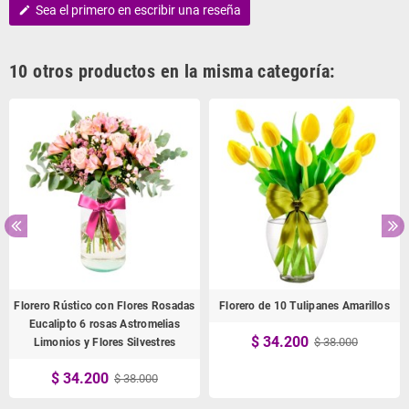
Sea el primero en escribir una reseña
edit
10 otros productos en la misma categoría:
Florero Rústico con Flores Rosadas
Florero de 10 Tulipanes Amarillos
Eucalipto 6 rosas Astromelias
$ 34.200
$ 38.000
Limonios y Flores Silvestres
$ 34.200
$ 38.000