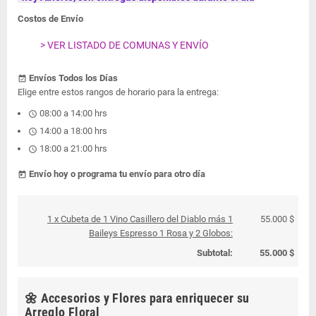
Costos de Envío
> VER LISTADO DE COMUNAS Y ENVÍO
Envíos Todos los Días
event_available
Elige entre estos rangos de horario para la entrega:
08:00 a 14:00 hrs
schedule
14:00 a 18:00 hrs
schedule
18:00 a 21:00 hrs
schedule
Envío hoy o programa tu envío para otro día
today
1 x Cubeta de 1 Vino Casillero del Diablo más 1
55.000 $
Baileys Espresso 1 Rosa y 2 Globos:
Subtotal:
55.000 $
🌼 Accesorios y Flores para enriquecer su
Arreglo Floral