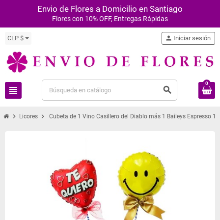
Envio de Flores a Domicilio en Santiago
Flores con 10% OFF, Entregas Rápidas
CLP $
person
Iniciar sesión
0
view_headline
search
chevron_right
chevron_right
Licores
Cubeta de 1 Vino Casillero del Diablo más 1 Baileys Espresso 1 