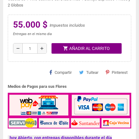
2 Globos
55.000 $
Impuestos incluidos
Entregas en el mismo dia
shopping_cart
remove
add
AÑADIR AL CARRITO
Compartir
Tuitear
Pinterest
Medios de Pagos para sus Flores
hoy Abierto, con entregas disponibles durante el día