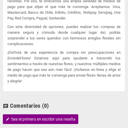
favoritas. Por eso, te ofrecemos una amplia variedad de medios de
pago para que elijas el que más te convenga. Aceptamos: Visa,
Mastercard, Banco de Chile, Débito, Créditos, Webpay, Servipag, One
Pay, Red Compra, Paypal, Santander.
Con esta diversidad de opciones, puedes realizar tus compras de
manera segura y cómoda desde cualquier lugar. Así, podrás
sorprender a tus seres queridos con hermosos arreglos florales sin
complicaciones.
¡Disfruta de una experiencia de compra sin preocupaciones en
EnviodeFlores! Estamos aquí para ayudarte a transmitir tus
sentimientos a través de nuestras flores, y nuestros múltiples medios
de pago hacen que sea aún más fácil. ¡Visítanos en línea y elige el
medio de pago que más te convenga para enviar flores llenas de amor
y alegría!
Comentarios
(0)
chat
Sea el primero en escribir una reseña
edit