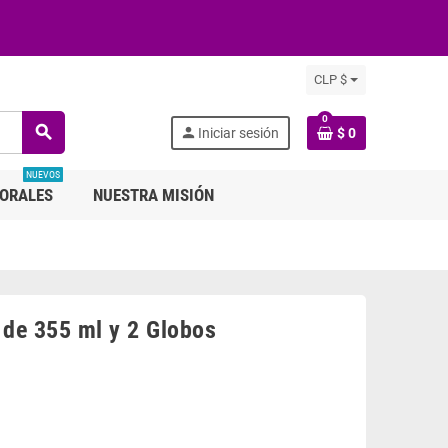
CLP $
0
search
person
Iniciar sesión
$ 0
NUEVOS
LORALES
NUESTRA MISIÓN
 de 355 ml y 2 Globos