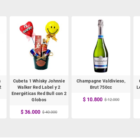
s
Cubeta 1 Whisky Johnnie
Champagne Valdivieso,
2
Walker Red Label y 2
Brut 750cc
L
Energéticas Red Bull con 2
$ 10.800
Globos
$ 12.000
$ 36.000
$ 40.000