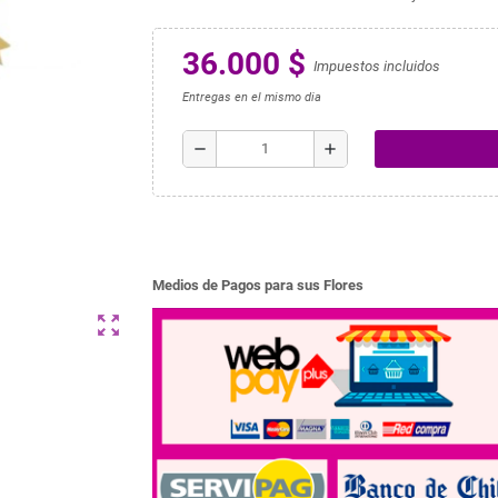
36.000 $
Impuestos incluidos
Entregas en el mismo dia
remove
add
Medios de Pagos para sus Flores
zoom_out_map