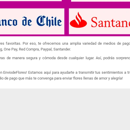
lores favoritas. Por eso, te ofrecemos una amplia variedad de medios de pag
ag, One Pay, Red Compra, Paypal, Santander.
ras de manera segura y cómoda desde cualquier lugar. Así, podrás sorprend
 EnviodeFlores! Estamos aquí para ayudarte a transmitir tus sentimientos a t
dio de pago que más te convenga para enviar flores llenas de amor y alegría!