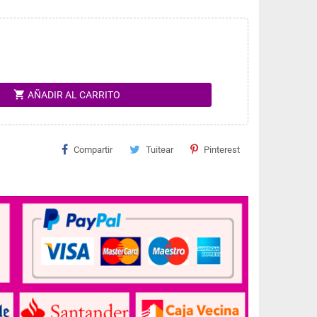
shopping_cart
AÑADIR AL CARRITO
Compartir
Tuitear
Pinterest