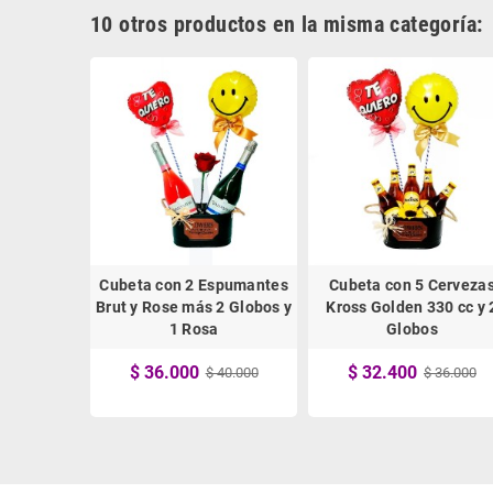
10 otros productos en la misma categoría:
ergéticas
Cubeta con 2 Espumantes
Cubeta con 5 Cerveza
 Globos
Brut y Rose más 2 Globos y
Kross Golden 330 cc y 
1 Rosa
Globos
 36.000
$ 36.000
$ 32.400
$ 40.000
$ 36.000