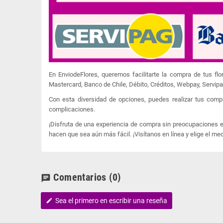
En EnviodeFlores, queremos facilitarte la compra de tus f
Mastercard, Banco de Chile, Débito, Créditos, Webpay, Servip
Con esta diversidad de opciones, puedes realizar tus comp
complicaciones.
¡Disfruta de una experiencia de compra sin preocupaciones en
hacen que sea aún más fácil. ¡Visítanos en línea y elige el me
Comentarios
(0)
chat
Sea el primero en escribir una reseña
edit