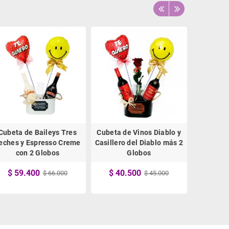
Cubeta de Baileys Tres
Cubeta de Vinos Diablo y
Vino Dia
eches y Espresso Creme
Casillero del Diablo más 2
Red, b
con 2 Globos
Globos
$ 11
$ 59.400
$ 40.500
$ 66.000
$ 45.000