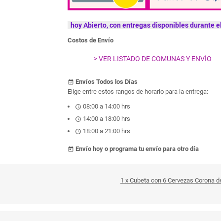
hoy Abierto, con entregas disponibles durante el
Costos de Envío
> VER LISTADO DE COMUNAS Y ENVÍO
Envíos Todos los Días
event_available
Elige entre estos rangos de horario para la entrega:
08:00 a 14:00 hrs
schedule
14:00 a 18:00 hrs
schedule
18:00 a 21:00 hrs
schedule
Envío hoy o programa tu envío para otro día
today
1 x Cubeta con 6 Cervezas Corona de