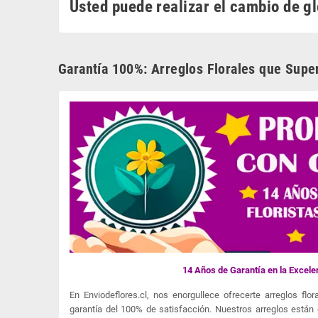
Usted puede realizar el cambio de gl
Garantía 100%: Arreglos Florales que Supe
14 Años de Garantía en la Excelen
En Enviodeflores.cl, nos enorgullece ofrecerte arreglos fl
garantía del 100% de satisfacción. Nuestros arreglos está