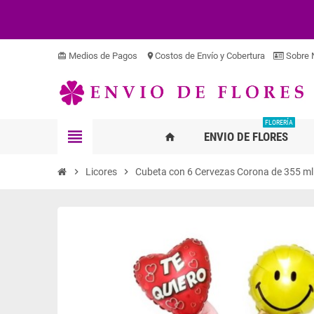
Medios de Pagos
Costos de Envío y Cobertura
Sobre 
card_giftcard
location_on
FLORERÍA
view_headline
ENVIO DE FLORES
home
chevron_right
Licores
chevron_right
Cubeta con 6 Cervezas Corona de 355 ml