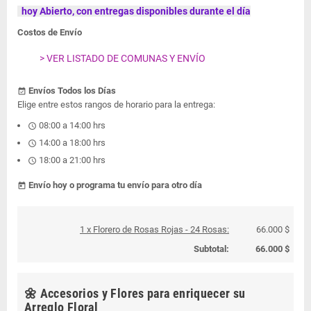
hoy Abierto, con entregas disponibles durante el día
Costos de Envío
> VER LISTADO DE COMUNAS Y ENVÍO
Envíos Todos los Días
event_available
Elige entre estos rangos de horario para la entrega:
08:00 a 14:00 hrs
schedule
14:00 a 18:00 hrs
schedule
18:00 a 21:00 hrs
schedule
Envío hoy o programa tu envío para otro día
today
1 x Florero de Rosas Rojas - 24 Rosas:
66.000 $
Subtotal:
66.000 $
🌼 Accesorios y Flores para enriquecer su
Arreglo Floral