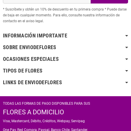
* Suscríbete y obtén un 10% de descuento en tu primera compra * Puede darse
de baja en cualquier momento. Para ello, consulte nuestra información de
contacto en el aviso legal.
INFORMACIÓN IMPORTANTE
SOBRE ENVIODEFLORES
OCASIONES ESPECIALES
TIPOS DE FLORES
LINKS DE ENVIODEFLORES
TODAS LAS FORMAS DE PAGO DISPONIBLES PARA SUS
FLORES A DOMICILIO
Visa, Mastercard, Débito, Créditos, Webpay, Servipag
One Pay, Red Compra, Paypal, Banco Chile, Santander.