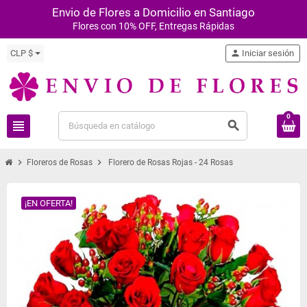
Envio de Flores a Domicilio en Santiago
Flores con 10% OFF, Entregas Rápidas
CLP $
person
Iniciar sesión
0
view_headline
search
chevron_right
chevron_right
Floreros de Rosas
Florero de Rosas Rojas - 24 Rosas
¡EN OFERTA!