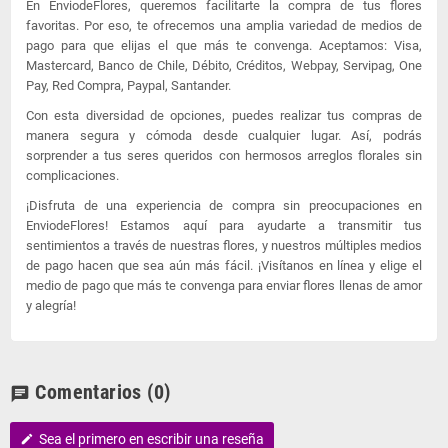
En EnviodeFlores, queremos facilitarte la compra de tus flores
favoritas. Por eso, te ofrecemos una amplia variedad de medios de
pago para que elijas el que más te convenga. Aceptamos: Visa,
Mastercard, Banco de Chile, Débito, Créditos, Webpay, Servipag, One
Pay, Red Compra, Paypal, Santander.
Con esta diversidad de opciones, puedes realizar tus compras de
manera segura y cómoda desde cualquier lugar. Así, podrás
sorprender a tus seres queridos con hermosos arreglos florales sin
complicaciones.
¡Disfruta de una experiencia de compra sin preocupaciones en
EnviodeFlores! Estamos aquí para ayudarte a transmitir tus
sentimientos a través de nuestras flores, y nuestros múltiples medios
de pago hacen que sea aún más fácil. ¡Visítanos en línea y elige el
medio de pago que más te convenga para enviar flores llenas de amor
y alegría!
Comentarios
(0)
chat
Sea el primero en escribir una reseña
edit