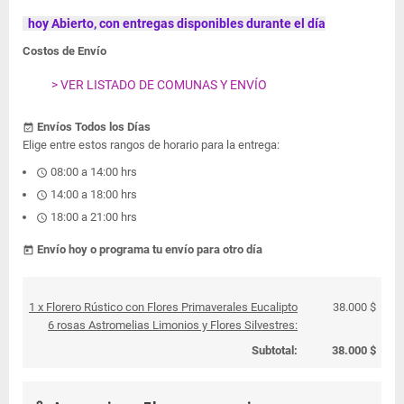
hoy Abierto, con entregas disponibles durante el día
Costos de Envío
> VER LISTADO DE COMUNAS Y ENVÍO
Envíos Todos los Días
event_available
Elige entre estos rangos de horario para la entrega:
08:00 a 14:00 hrs
schedule
14:00 a 18:00 hrs
schedule
18:00 a 21:00 hrs
schedule
Envío hoy o programa tu envío para otro día
today
1 x Florero Rústico con Flores Primaverales Eucalipto
38.000 $
6 rosas Astromelias Limonios y Flores Silvestres:
Subtotal:
38.000 $