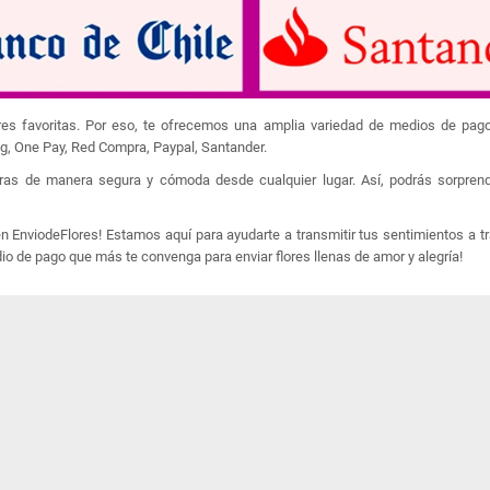
lores favoritas. Por eso, te ofrecemos una amplia variedad de medios de pag
ag, One Pay, Red Compra, Paypal, Santander.
ras de manera segura y cómoda desde cualquier lugar. Así, podrás sorprend
 EnviodeFlores! Estamos aquí para ayudarte a transmitir tus sentimientos a t
dio de pago que más te convenga para enviar flores llenas de amor y alegría!