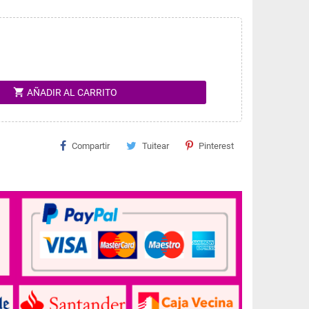
shopping_cart
AÑADIR AL CARRITO
Compartir
Tuitear
Pinterest