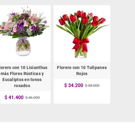
lorero con 10 Lisianthus
Florero con 10 Tulipanes
Florero 
más Flores Rústicas y
Rojos
Mi
Eucaliptos en tonos
$ 34.200
$ 52
rosados
$ 38.000
$ 41.400
$ 46.000