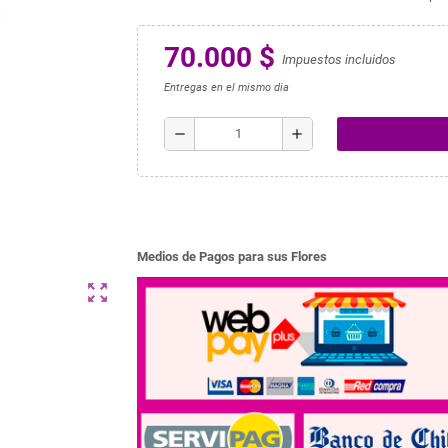
70.000 $
Impuestos incluidos
Entregas en el mismo dia
remove
add
Medios de Pagos para sus Flores
zoom_out_map