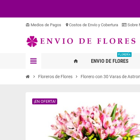
Medios de Pagos
Costos de Envío y Cobertura
Sobre 
card_giftcard
location_on
FLORERÍA
view_headline
ENVIO DE FLORES
home
chevron_right
Floreros de Flores
chevron_right
Florero con 30 Varas de Astro
¡EN OFERTA!