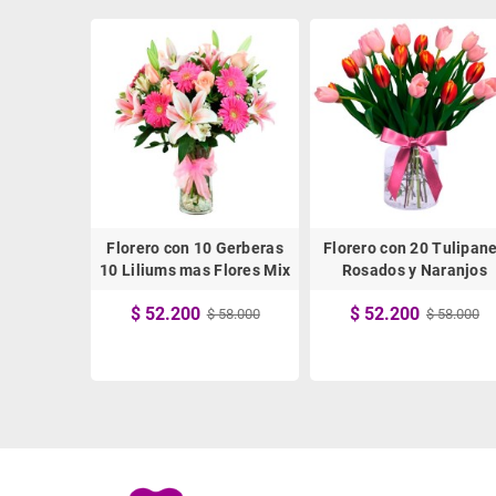
Tulipanes
Florero con 10 Gerberas
Florero con 20 Tulipan
illos
10 Liliums mas Flores Mix
Rosados y Naranjos
$ 52.200
$ 52.200
 58.000
$ 58.000
$ 58.000