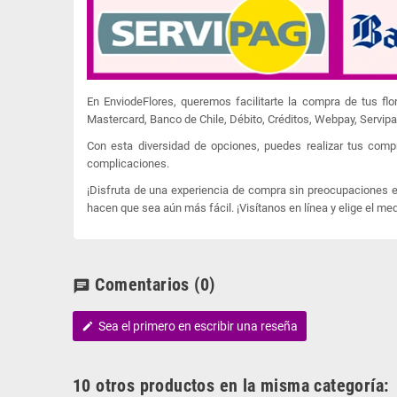
En EnviodeFlores, queremos facilitarte la compra de tus f
Mastercard, Banco de Chile, Débito, Créditos, Webpay, Servip
Con esta diversidad de opciones, puedes realizar tus comp
complicaciones.
¡Disfruta de una experiencia de compra sin preocupaciones en
hacen que sea aún más fácil. ¡Visítanos en línea y elige el me
Comentarios
(0)
chat
Sea el primero en escribir una reseña
edit
10 otros productos en la misma categoría: