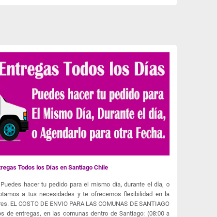
regas Todos los Días en Santiago Chile
Puedes hacer tu pedido para el mismo día, durante el día, o
ptamos a tus necesidades y te ofrecemos flexibilidad en la
 flores. EL COSTO DE ENVIO PARA LAS COMUNAS DE SANTIAGO
s de entregas, en las comunas dentro de Santiago: (08:00 a