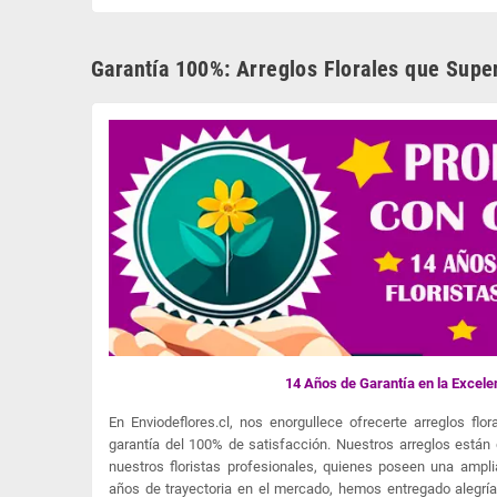
Garantía 100%: Arreglos Florales que Supe
14 Años de Garantía en la Excelen
En Enviodeflores.cl, nos enorgullece ofrecerte arreglos fl
garantía del 100% de satisfacción. Nuestros arreglos está
nuestros floristas profesionales, quienes poseen una amplia
años de trayectoria en el mercado, hemos entregado alegrí