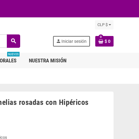
CLP $
0
search
person
Iniciar sesión
$ 0
NUEVOS
LORALES
NUESTRA MISIÓN
melias rosadas con Hipéricos
icos