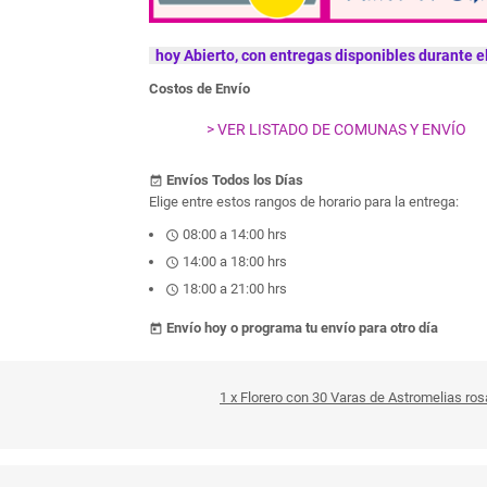
hoy Abierto, con entregas disponibles durante el
Costos de Envío
> VER LISTADO DE COMUNAS Y ENVÍO
Envíos Todos los Días
event_available
Elige entre estos rangos de horario para la entrega:
08:00 a 14:00 hrs
schedule
14:00 a 18:00 hrs
schedule
18:00 a 21:00 hrs
schedule
Envío hoy o programa tu envío para otro día
today
1 x Florero con 30 Varas de Astromelias ro