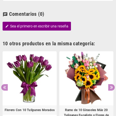
Comentarios
(0)
chat
Sea el primero en escribir una reseña
edit
10 otros productos en la misma categoría:
Florero Con 10 Tulipanes Morados
Ramo de 10 Girasoles Más 20
Tulipanes Eucalipto y Flores de