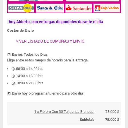
hoy Abierto, con entregas disponibles durante el día
Costos de Envío
> VER LISTADO DE COMUNAS Y ENVÍO
Envíos Todos los Días
event_available
Elige entre estos rangos de horario para la entrega:
08:00 a 14:00 hrs
schedule
14:00 a 18:00 hrs
schedule
18:00 a 21:00 hrs
schedule
Envío hoy o programa tu envío para otro día
today
1 x Florero Con 30 Tulipanes Blancos:
78.000 $
Subtotal:
78.000 $