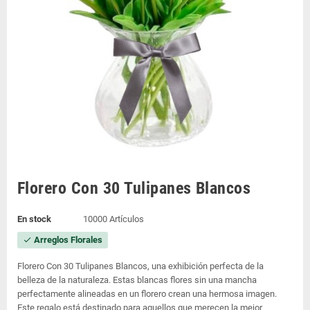
Florero Con 30 Tulipanes Blancos
En stock
10000 Artículos
Arreglos Florales
check
Florero Con 30 Tulipanes Blancos, una exhibición perfecta de la
belleza de la naturaleza. Estas blancas flores sin una mancha
perfectamente alineadas en un florero crean una hermosa imagen.
Este regalo está destinado para aquellos que merecen la mejor