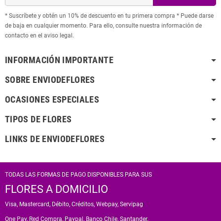
* Suscríbete y obtén un 10% de descuento en tu primera compra * Puede darse
de baja en cualquier momento. Para ello, consulte nuestra información de
contacto en el aviso legal.
INFORMACIÓN IMPORTANTE
SOBRE ENVIODEFLORES
OCASIONES ESPECIALES
TIPOS DE FLORES
LINKS DE ENVIODEFLORES
TODAS LAS FORMAS DE PAGO DISPONIBLES PARA SUS
FLORES A DOMICILIO
Visa, Mastercard, Débito, Créditos, Webpay, Servipag
One Pay, Red Compra, Paypal, Banco Chile, Santander.