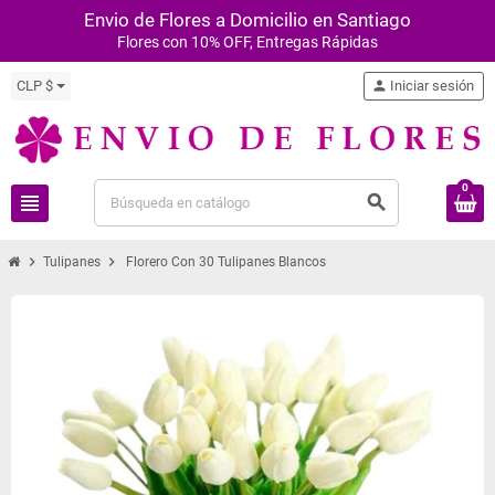
Envio de Flores a Domicilio en Santiago
Flores con 10% OFF, Entregas Rápidas
CLP $
person
Iniciar sesión
0
view_headline
search
chevron_right
chevron_right
Tulipanes
Florero Con 30 Tulipanes Blancos