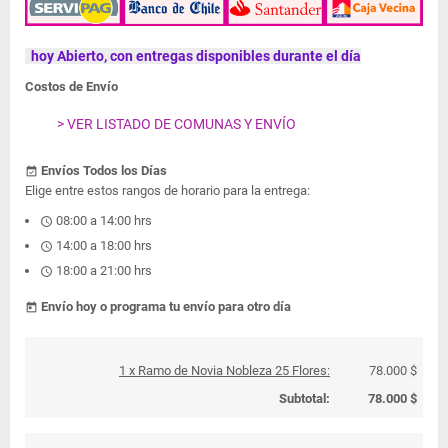
hoy Abierto, con entregas disponibles durante el día
Costos de Envío
> VER LISTADO DE COMUNAS Y ENVÍO
Envíos Todos los Días
event_available
Elige entre estos rangos de horario para la entrega:
08:00 a 14:00 hrs
schedule
14:00 a 18:00 hrs
schedule
18:00 a 21:00 hrs
schedule
Envío hoy o programa tu envío para otro día
today
1 x Ramo de Novia Nobleza 25 Flores:
78.000 $
Subtotal:
78.000 $