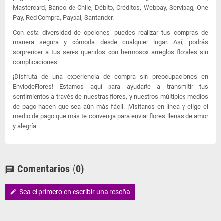
Mastercard, Banco de Chile, Débito, Créditos, Webpay, Servipag, One
Pay, Red Compra, Paypal, Santander.
Con esta diversidad de opciones, puedes realizar tus compras de
manera segura y cómoda desde cualquier lugar. Así, podrás
sorprender a tus seres queridos con hermosos arreglos florales sin
complicaciones.
¡Disfruta de una experiencia de compra sin preocupaciones en
EnviodeFlores! Estamos aquí para ayudarte a transmitir tus
sentimientos a través de nuestras flores, y nuestros múltiples medios
de pago hacen que sea aún más fácil. ¡Visítanos en línea y elige el
medio de pago que más te convenga para enviar flores llenas de amor
y alegría!
Comentarios
(0)
chat
Sea el primero en escribir una reseña
edit