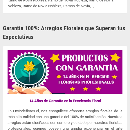
Ramo de Novia Nobleza, Ramo de Novia Nobleza, Ramo de Novia
Nobleza, Ramo de Novia Nobleza, Ramos de Novia, , , .
Garantía 100%: Arreglos Florales que Superan tus
Expectativas
14 Años de Garantía en la Excelencia Floral
En Enviodeflores.cl, nos enorgullece ofrecerte arreglos florales de la
más alta calidad con una garantía del 100% de satisfacción. Nuestros
arreglos están diseñados con esmero y cuidado por nuestros floristas
profesionales, quienes poseen una amplia experiencia en el arte