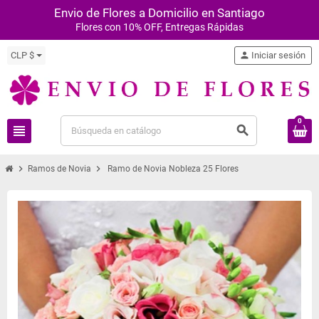
Envio de Flores a Domicilio en Santiago
Flores con 10% OFF, Entregas Rápidas
CLP $
person
Iniciar sesión
0
view_headline
search
chevron_right
chevron_right
Ramos de Novia
Ramo de Novia Nobleza 25 Flores