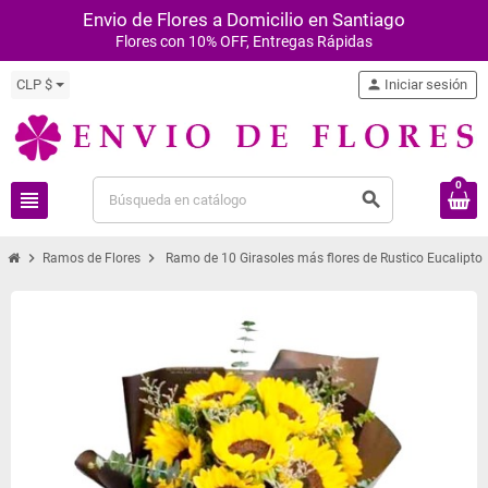
Envio de Flores a Domicilio en Santiago
Flores con 10% OFF, Entregas Rápidas
CLP $
person
Iniciar sesión
0
view_headline
search
chevron_right
chevron_right
Ramos de Flores
Ramo de 10 Girasoles más flores de Rustico Eucalipto