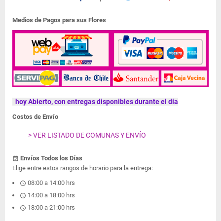
Medios de Pagos para sus Flores
hoy Abierto, con entregas disponibles durante el día
Costos de Envío
> VER LISTADO DE COMUNAS Y ENVÍO
Envíos Todos los Días
event_available
Elige entre estos rangos de horario para la entrega:
08:00 a 14:00 hrs
schedule
14:00 a 18:00 hrs
schedule
18:00 a 21:00 hrs
schedule