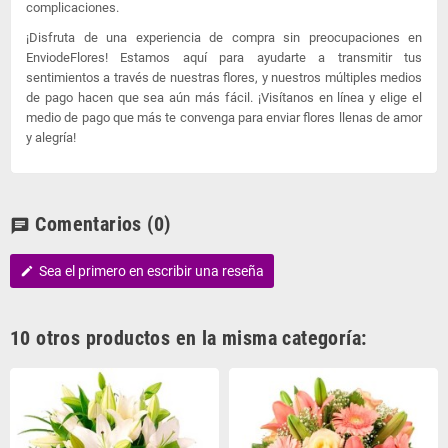
complicaciones.
¡Disfruta de una experiencia de compra sin preocupaciones en
EnviodeFlores! Estamos aquí para ayudarte a transmitir tus
sentimientos a través de nuestras flores, y nuestros múltiples medios
de pago hacen que sea aún más fácil. ¡Visítanos en línea y elige el
medio de pago que más te convenga para enviar flores llenas de amor
y alegría!
Comentarios
(0)
chat
Sea el primero en escribir una reseña
edit
10 otros productos en la misma categoría: