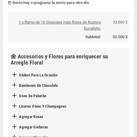
Envío hoy o programa tu envío para otro día
today
1 x Ramo de 10 Girasoles más flores de Rustico
32.000 $
Eucalipto:
Subtotal:
32.000 $
🌼 Accesorios y Flores para enriquecer su
Arreglo Floral

Globos Para La Ocasión

Bombones De Chocolate

Osos De Peluche

Licores Vinos Y Champagnes

Agregar Rosas

Agregar Gerberas