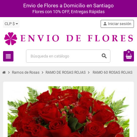
Envio de Flores a Domicilio en Santiago
Flores con 10% OFF, Entregas Rápidas
CLP $
person
Iniciar sesión
0
view_headline
search
chevron_right
chevron_right
chevron_right
Ramos de Rosas
RAMO DE ROSAS ROJAS
RAMO 60 ROSAS ROJAS