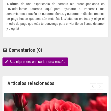
¡Disfruta de una experiencia de compra sin preocupaciones en
EnviodeFlores! Estamos aquí para ayudarte a transmitir tus
sentimientos a través de nuestras flores, y nuestros múltiples medios
de pago hacen que sea aún más fácil. ¡Visítanos en línea y elige el
medio de pago que más te convenga para enviar flores llenas de amor
y alegría!
Comentarios
(0)
chat
Sea el primero en escribir una reseña
edit
Artículos relacionados