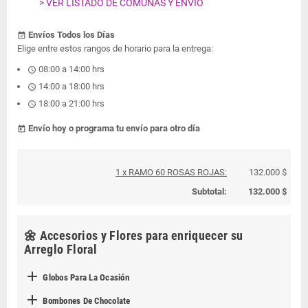
> VER LISTADO DE COMUNAS Y ENVÍO
Envíos Todos los Días
event_available
Elige entre estos rangos de horario para la entrega:
08:00 a 14:00 hrs
schedule
14:00 a 18:00 hrs
schedule
18:00 a 21:00 hrs
schedule
Envío hoy o programa tu envío para otro día
today
1 x RAMO 60 ROSAS ROJAS:
132.000 $
Subtotal:
132.000 $
🌼 Accesorios y Flores para enriquecer su
Arreglo Floral

Globos Para La Ocasión

Bombones De Chocolate