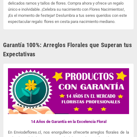
delicados ramos y tallos de flores. Compra ahora y ofrece un regalo
único e inolvidable. ¡Celebra su nacimiento con Flores Nacimientos!,
¡Es el momento de festejar! Deslumbra a tus seres queridos con este
espectacular regalo: flores en cesta para nacimiento mediano.
Garantía 100%: Arreglos Florales que Superan tus
Expectativas
14 Años de Garantía en la Excelencia Floral
En Enviodeflores.cl, nos enorgullece ofrecerte arreglos florales de la