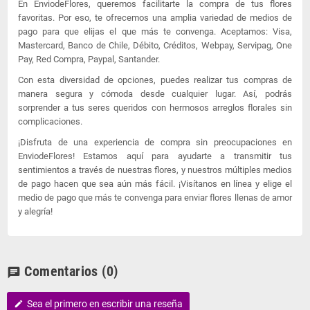
En EnviodeFlores, queremos facilitarte la compra de tus flores
favoritas. Por eso, te ofrecemos una amplia variedad de medios de
pago para que elijas el que más te convenga. Aceptamos: Visa,
Mastercard, Banco de Chile, Débito, Créditos, Webpay, Servipag, One
Pay, Red Compra, Paypal, Santander.
Con esta diversidad de opciones, puedes realizar tus compras de
manera segura y cómoda desde cualquier lugar. Así, podrás
sorprender a tus seres queridos con hermosos arreglos florales sin
complicaciones.
¡Disfruta de una experiencia de compra sin preocupaciones en
EnviodeFlores! Estamos aquí para ayudarte a transmitir tus
sentimientos a través de nuestras flores, y nuestros múltiples medios
de pago hacen que sea aún más fácil. ¡Visítanos en línea y elige el
medio de pago que más te convenga para enviar flores llenas de amor
y alegría!
Comentarios
(0)
chat
Sea el primero en escribir una reseña
edit