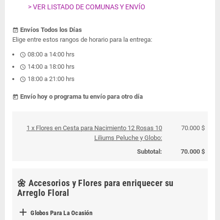
> VER LISTADO DE COMUNAS Y ENVÍO
Envíos Todos los Días
event_available
Elige entre estos rangos de horario para la entrega:
08:00 a 14:00 hrs
schedule
14:00 a 18:00 hrs
schedule
18:00 a 21:00 hrs
schedule
Envío hoy o programa tu envío para otro día
today
1 x Flores en Cesta para Nacimiento 12 Rosas 10
70.000 $
Liliums Peluche y Globo:
Subtotal:
70.000 $
🌼 Accesorios y Flores para enriquecer su
Arreglo Floral

Globos Para La Ocasión