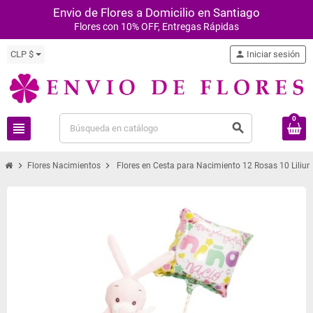
Envio de Flores a Domicilio en Santiago
Flores con 10% OFF, Entregas Rápidas
CLP $
person
Iniciar sesión
0
view_headline
search
chevron_right
chevron_right
Flores Nacimientos
Flores en Cesta para Nacimiento 12 Rosas 10 Liliu