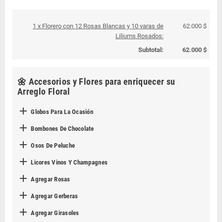
1 x Florero con 12 Rosas Blancas y 10 varas de
62.000 $
Liliums Rosados:
Subtotal:
62.000 $
🌼 Accesorios y Flores para enriquecer su
Arreglo Floral

Globos Para La Ocasión

Bombones De Chocolate

Osos De Peluche

Licores Vinos Y Champagnes

Agregar Rosas

Agregar Gerberas

Agregar Girasoles