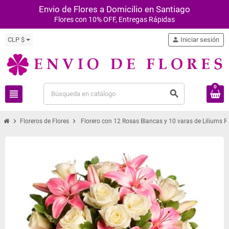
Envio de Flores a Domicilio en Santiago
Flores con 10% OFF, Entregas Rápidas
CLP $
person
Iniciar sesión
0
view_headline
search
chevron_right
chevron_right
Floreros de Flores
Florero con 12 Rosas Blancas y 10 varas de Liliums 