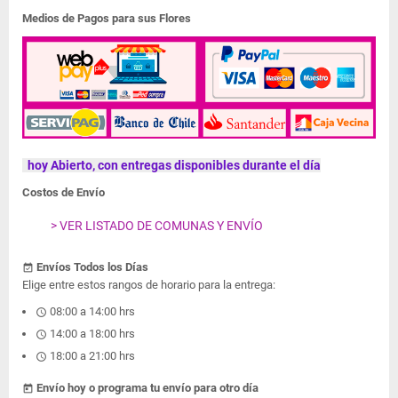
Medios de Pagos para sus Flores
hoy Abierto, con entregas disponibles durante el día
Costos de Envío
> VER LISTADO DE COMUNAS Y ENVÍO
Envíos Todos los Días
event_available
Elige entre estos rangos de horario para la entrega:
08:00 a 14:00 hrs
schedule
14:00 a 18:00 hrs
schedule
18:00 a 21:00 hrs
schedule
Envío hoy o programa tu envío para otro día
today