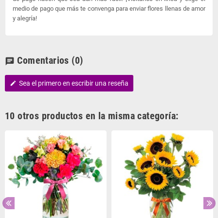
medio de pago que más te convenga para enviar flores llenas de amor
y alegría!
Comentarios
(0)
chat
Sea el primero en escribir una reseña
edit
10 otros productos en la misma categoría: