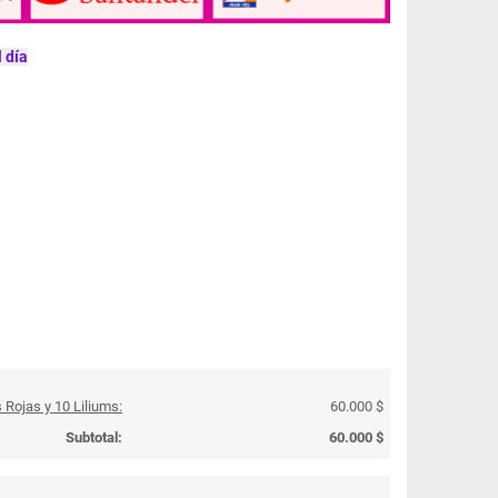
 día
Rojas y 10 Liliums:
60.000 $
Subtotal:
60.000 $