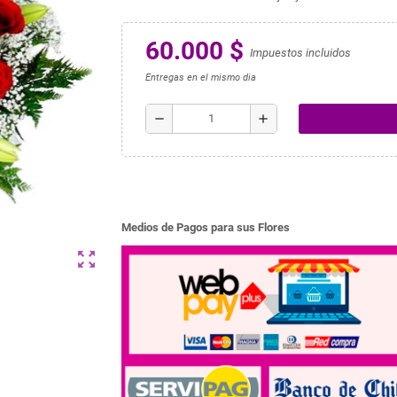
60.000 $
Impuestos incluidos
Entregas en el mismo dia
remove
add
Medios de Pagos para sus Flores
zoom_out_map