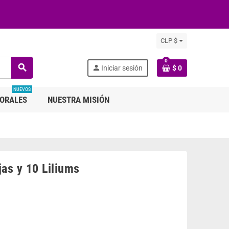
CLP $
0
search
person
Iniciar sesión
$ 0
NUEVOS
LORALES
NUESTRA MISIÓN
as y 10 Liliums