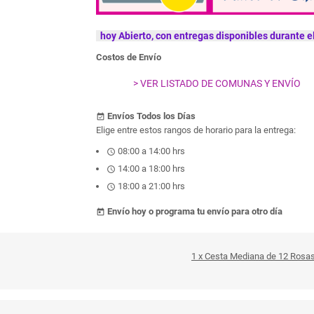
hoy Abierto, con entregas disponibles durante el
Costos de Envío
> VER LISTADO DE COMUNAS Y ENVÍO
Envíos Todos los Días
event_available
Elige entre estos rangos de horario para la entrega:
08:00 a 14:00 hrs
schedule
14:00 a 18:00 hrs
schedule
18:00 a 21:00 hrs
schedule
Envío hoy o programa tu envío para otro día
today
1 x Cesta Mediana de 12 Rosas 