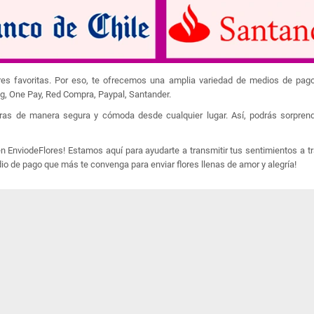
lores favoritas. Por eso, te ofrecemos una amplia variedad de medios de pag
ag, One Pay, Red Compra, Paypal, Santander.
ras de manera segura y cómoda desde cualquier lugar. Así, podrás sorprend
 EnviodeFlores! Estamos aquí para ayudarte a transmitir tus sentimientos a t
dio de pago que más te convenga para enviar flores llenas de amor y alegría!