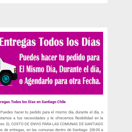
regas Todos los Días en Santiago Chile
Puedes hacer tu pedido para el mismo día, durante el día, o
ptamos a tus necesidades y te ofrecemos flexibilidad en la
 flores. EL COSTO DE ENVIO PARA LAS COMUNAS DE SANTIAGO
s de entregas, en las comunas dentro de Santiago: (08:00 a