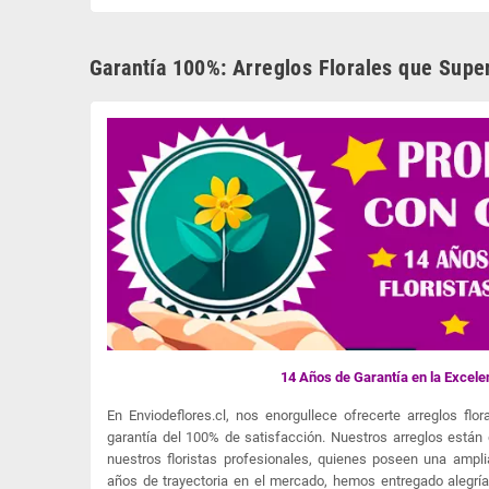
Garantía 100%: Arreglos Florales que Supe
14 Años de Garantía en la Excelen
En Enviodeflores.cl, nos enorgullece ofrecerte arreglos fl
garantía del 100% de satisfacción. Nuestros arreglos está
nuestros floristas profesionales, quienes poseen una amplia
años de trayectoria en el mercado, hemos entregado alegrí