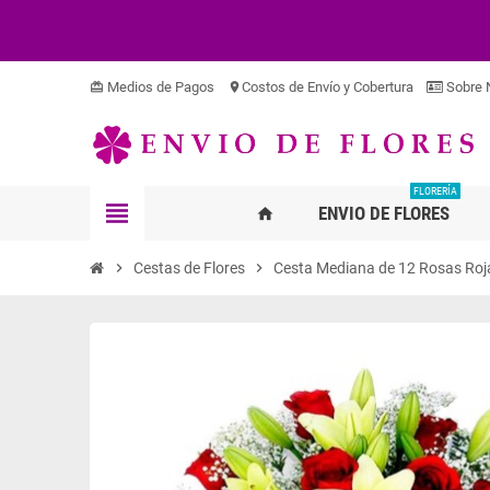
Medios de Pagos
Costos de Envío y Cobertura
Sobre 
card_giftcard
location_on
FLORERÍA
view_headline
ENVIO DE FLORES
home
chevron_right
Cestas de Flores
chevron_right
Cesta Mediana de 12 Rosas Roja