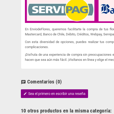
En EnviodeFlores, queremos facilitarte la compra de tus f
Mastercard, Banco de Chile, Débito, Créditos, Webpay, Servip
Con esta diversidad de opciones, puedes realizar tus comp
complicaciones.
¡Disfruta de una experiencia de compra sin preocupaciones en
hacen que sea aún más fácil. ¡Visítanos en línea y elige el me
Comentarios
(0)
chat
Sea el primero en escribir una reseña
edit
10 otros productos en la misma categoría: