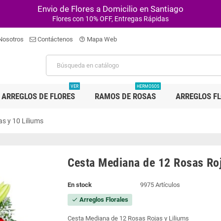
Envio de Flores a Domicilio en Santiago
Flores con 10% OFF, Entregas Rápidas
Nosotros
Contáctenos
Mapa Web
help_outline
VER
HERMOSOS
ARREGLOS DE FLORES
RAMOS DE ROSAS
ARREGLOS F
s y 10 Liliums
Cesta Mediana de 12 Rosas Roj
En stock
9975 Artículos
Arreglos Florales
check
Cesta Mediana de 12 Rosas Rojas y Liliums