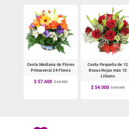
res con
Cesta Mediana de Flores
Cesta Pequeña de 12
s Rosados
Primaveral 24 Flores
Rosas Rojas más 10
es
Liliums
$ 57.600
$ 64.000
$ 54.000
 64.000
$ 60.000