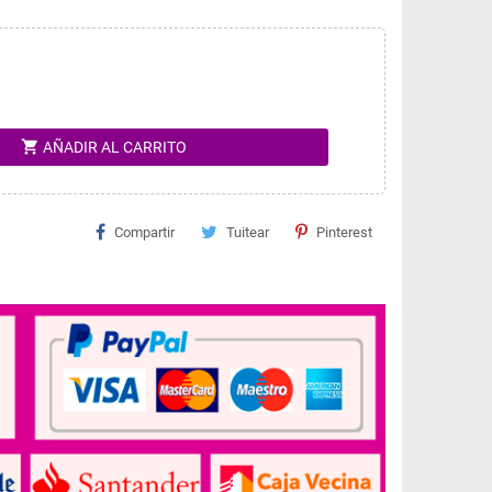
shopping_cart
AÑADIR AL CARRITO
Compartir
Tuitear
Pinterest